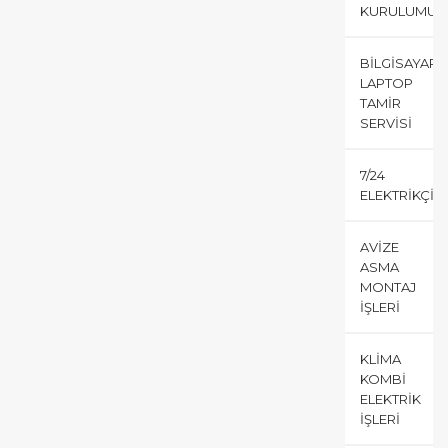
KURULUMU
BILGISAYAR
LAPTOP
TAMIR
SERVISI
7/24
ELEKTRIKÇI
AVIZE
ASMA
MONTAJ
İŞLERI
KLIMA
KOMBI
ELEKTRIK
İŞLERI