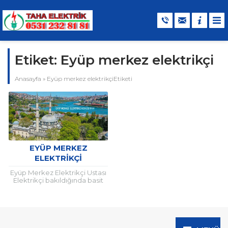
Etiket:
Eyüp merkez elektrikçi
Anasayfa
»
Eyüp merkez elektrikçiEtiketi
EYÜP MERKEZ
ELEKTRIKÇI
Eyüp Merkez Elektrikçi Ustası
Elektrikçi bakıldığında basit
bir anlam taşır ancak
elektriksel alanda yapılan iş
hayati önem arz ettiği için...