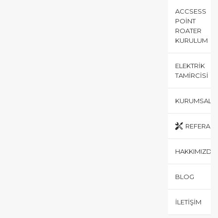
ACCSESS
POINT
ROATER
KURULUM
ELEKTRIK
TAMIRCISI
KURUMSAL
REFERANS
HAKKIMIZDA
BLOG
İLETIŞIM