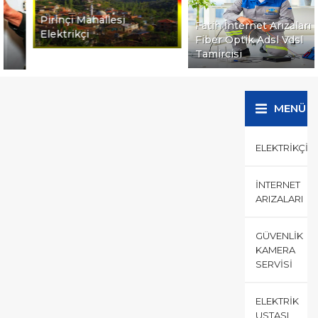
Pirinçi Mahallesi
Fatih İnternet Arızaları
Elektrikçi
Fiber Optik Adsl Vdsl
Tamircisi
MENÜ
ELEKTRIKÇI
İNTERNET
ARIZALARI
GÜVENLIK
KAMERA
SERVISI
ELEKTRIK
USTASI