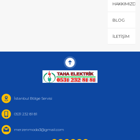
HAKKIMIZDA
BLOG
İLETIŞIM
İstanbul Bölge Servisi
0531 232 81 81
merzenmoda3@gmail.com