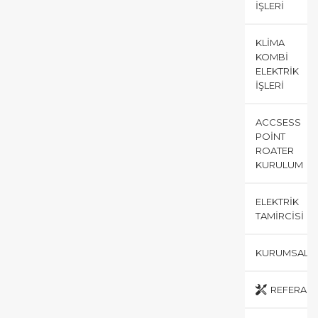
İŞLERI
KLIMA
KOMBI
ELEKTRIK
İŞLERI
ACCSESS
POINT
ROATER
KURULUM
ELEKTRIK
TAMIRCISI
KURUMSAL
REFERANS