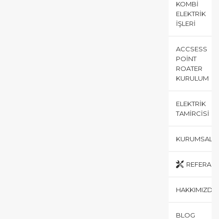
KOMBI
ELEKTRIK
İŞLERI
ACCSESS
POINT
ROATER
KURULUM
ELEKTRIK
TAMIRCISI
KURUMSAL
REFERANS
HAKKIMIZDA
BLOG