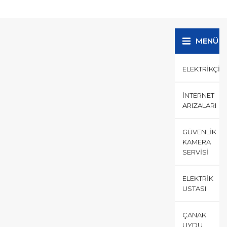
mahallesi ve çevresinde tüm
sokak cadde ve
mekanlarınızda Evlerden iş
yerlerine,...
MENÜ
ELEKTRIKÇI
İNTERNET
ARIZALARI
GÜVENLIK
KAMERA
SERVISI
ELEKTRIK
USTASI
ÇANAK
UYDU