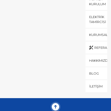
KURULUM
ELEKTRIK
TAMIRCISI
KURUMSAL
REFERANS
HAKKIMIZDA
BLOG
İLETIŞIM