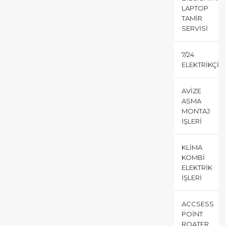
LAPTOP
TAMIR
SERVISI
7/24
ELEKTRIKÇI
AVIZE
ASMA
MONTAJ
İŞLERI
KLIMA
KOMBI
ELEKTRIK
İŞLERI
ACCSESS
POINT
ROATER