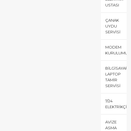
USTASI
ÇANAK
UYDU
SERVISI
MODEM
KURULUMU
BILGISAYAR
LAPTOP
TAMIR
SERVISI
7/24
ELEKTRIKÇI
AVIZE
ASMA