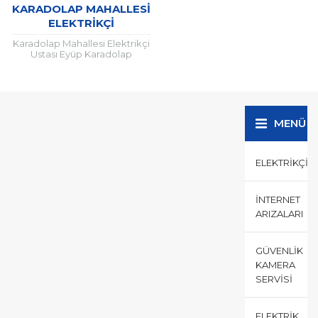
KARADOLAP MAHALLESI
ELEKTRIKÇI
Karadolap Mahallesi Elektrikçi
Ustası Eyüp Karadolap
Mahallesi Elektrikçi Ev İşyerleri
gibi tüm mekanlarda sigorta
ve şalter arıza ve değişim
işlemleri...
MENÜ
ELEKTRIKÇI
İNTERNET
ARIZALARI
GÜVENLIK
KAMERA
SERVISI
ELEKTRIK