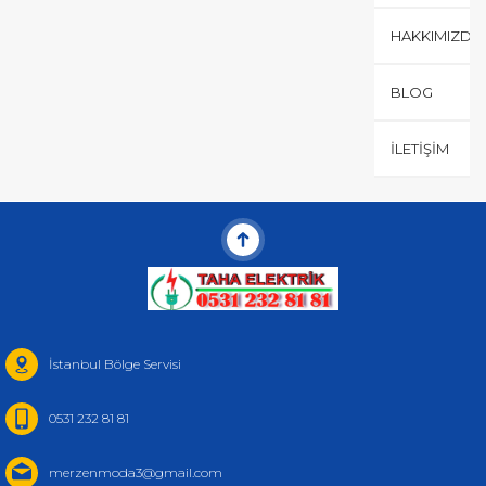
HAKKIMIZDA
BLOG
İLETIŞIM
İstanbul Bölge Servisi
0531 232 81 81
merzenmoda3@gmail.com