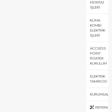
MONTAJ
İŞLERI
KLIMA
KOMBI
ELEKTRIK
İŞLERI
ACCSESS
POINT
ROATER
KURULUM
ELEKTRIK
TAMIRCISI
KURUMSAL
REFERANS