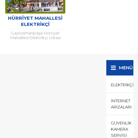
HÜRRIYET MAHALLESI
ELEKTRIKÇI
Gaziosmanpaşa Hürriyet
Mahallesi Elektrikçi Ustası
Elektrik arızalarının yaşandığı
her türlü yaşam alanında
uzman desteği almak şarttır.
Çünkü elektrik, hayati önem...
MENÜ
ELEKTRIKÇI
İNTERNET
ARIZALARI
GÜVENLIK
KAMERA
SERVISI