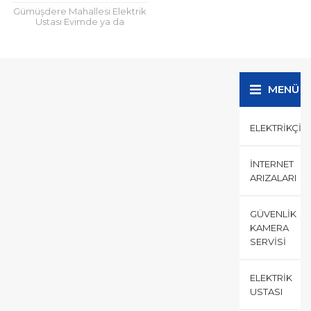
Gümüşdere Mahallesi Elektrik
Ustası Evimde ya da
ofisimdeki lambalar arada
yanıp sönüyor, sebebi ne
olabilir? Elektrik kablosunda
ezilme oldu problem...
MENÜ
ELEKTRIKÇI
İNTERNET
ARIZALARI
GÜVENLIK
KAMERA
SERVISI
ELEKTRIK
USTASI