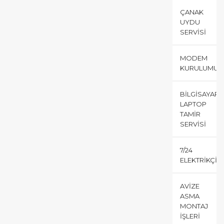
ÇANAK
UYDU
SERVISI
MODEM
KURULUMU
BILGISAYAR
LAPTOP
TAMIR
SERVISI
7/24
ELEKTRIKÇI
AVIZE
ASMA
MONTAJ
İŞLERI