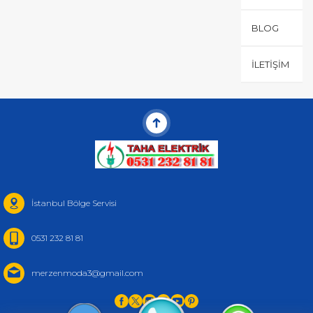
BLOG
İLETIŞIM
İstanbul Bölge Servisi
0531 232 81 81
merzenmoda3@gmail.com