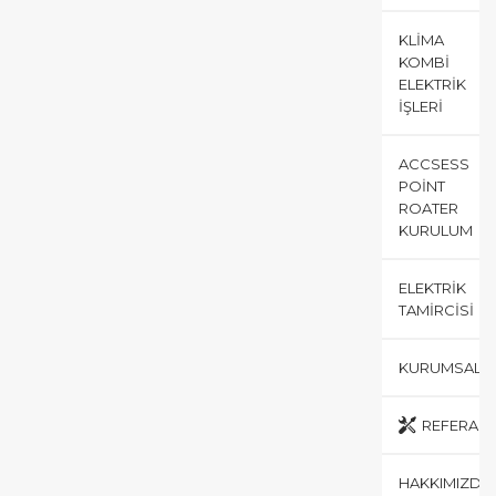
KLIMA
KOMBI
ELEKTRIK
İŞLERI
ACCSESS
POINT
ROATER
KURULUM
ELEKTRIK
TAMIRCISI
KURUMSAL
REFERANS
HAKKIMIZDA