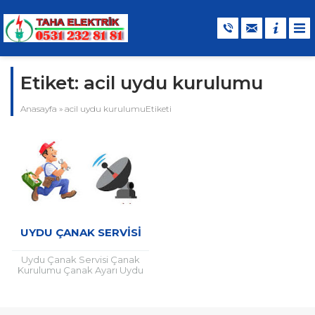
Etiket:
acil uydu kurulumu
Anasayfa
»
acil uydu kurulumuEtiketi
UYDU ÇANAK SERVISI
Uydu Çanak Servisi Çanak
Kurulumu Çanak Ayarı Uydu
Çanak Servisi işleri itina ile
yapılmaktadır. Sadece basit
bir dijital uydu alıcısı
kullanarak...