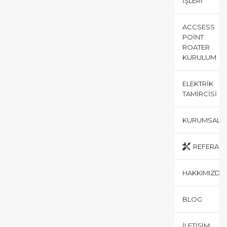
İŞLERI
ACCSESS
POINT
ROATER
KURULUM
ELEKTRIK
TAMIRCISI
KURUMSAL
REFERANS
HAKKIMIZDA
BLOG
İLETIŞIM