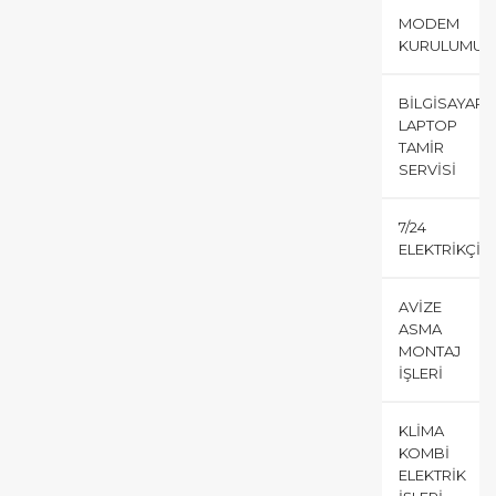
MODEM
KURULUMU
BILGISAYAR
LAPTOP
TAMIR
SERVISI
7/24
ELEKTRIKÇI
AVIZE
ASMA
MONTAJ
İŞLERI
KLIMA
KOMBI
ELEKTRIK