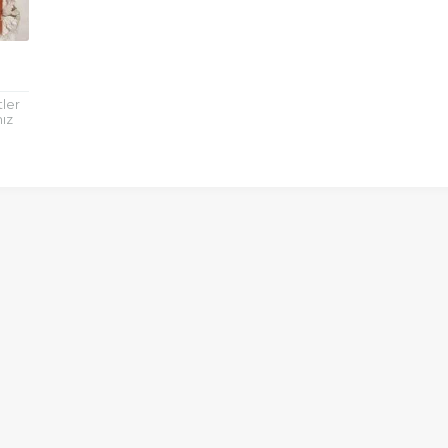
tler
mız
larda