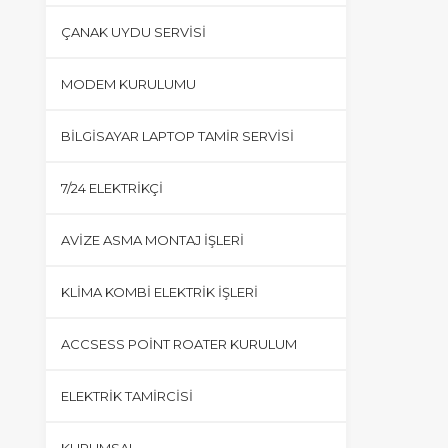
ÇANAK UYDU SERVISI
MODEM KURULUMU
BILGISAYAR LAPTOP TAMIR SERVISI
7/24 ELEKTRIKÇI
AVIZE ASMA MONTAJ İŞLERI
KLIMA KOMBI ELEKTRIK İŞLERI
ACCSESS POINT ROATER KURULUM
ELEKTRIK TAMIRCISI
KURUMSAL