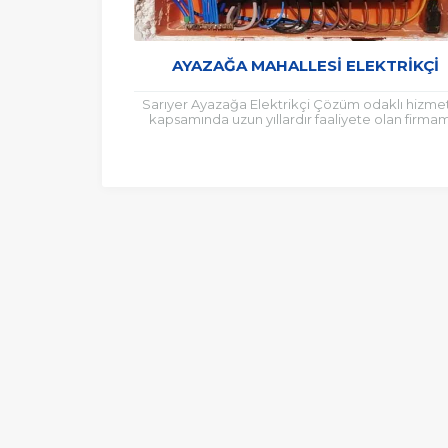
AYAZAĞA MAHALLESI ELEKTRIKÇI
Sarıyer Ayazağa Elektrikçi Çözüm odaklı hizme
kapsamında uzun yıllardır faaliyete olan firma
başlıca Elektrikçi arayışına girdiğiniz tüm durum
ve bilgi...