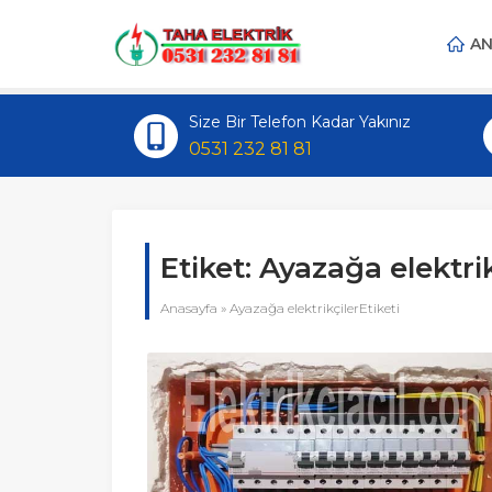
AN
Size Bir Telefon Kadar Yakınız
0531 232 81 81
Etiket:
Ayazağa elektrik
Anasayfa
»
Ayazağa elektrikçilerEtiketi