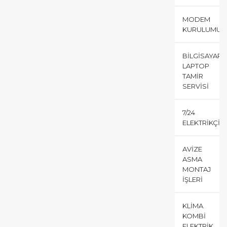
MODEM
KURULUMU
BILGISAYAR
LAPTOP
TAMIR
SERVISI
7/24
ELEKTRIKÇI
AVIZE
ASMA
MONTAJ
İŞLERI
KLIMA
KOMBI
ELEKTRIK