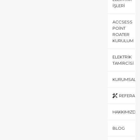
İŞLERI
ACCSESS
POINT
ROATER
KURULUM
ELEKTRIK
TAMIRCISI
KURUMSAL
REFERANS
HAKKIMIZDA
BLOG