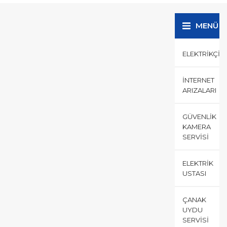
tanışmanız gereken
Bahçelievler...
MENÜ
ELEKTRIKÇI
İNTERNET
ARIZALARI
GÜVENLIK
KAMERA
SERVISI
ELEKTRIK
USTASI
ÇANAK
UYDU
SERVISI