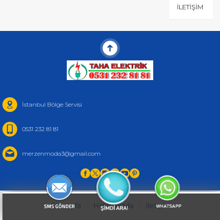
İLETIŞIM
İstanbul Bölge Servisi
0531 232 81 81
merzenmoda3@gmail.com
Anasayfa
Hakkımızda
İletişim