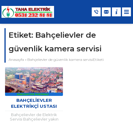
Etiket:
Bahçelievler de
güvenlik kamera servisi
Anasayfa
»
Bahçelievler de güvenlik kamera servisiEtiketi
BAHÇELIEVLER
ELEKTRIKÇI USTASI
Bahçelievler de Elektrik
Servisi Bahçelievler yakın
elektrik servisi başta olmak
üzere ilçemizde her teknik
konularda ve Mutlaka