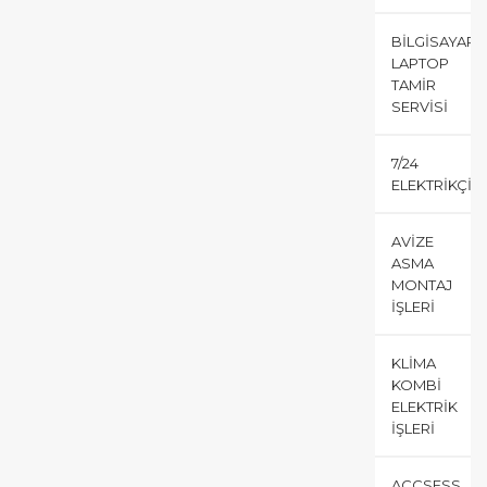
BILGISAYAR
LAPTOP
TAMIR
SERVISI
7/24
ELEKTRIKÇI
AVIZE
ASMA
MONTAJ
İŞLERI
KLIMA
KOMBI
ELEKTRIK
İŞLERI
ACCSESS