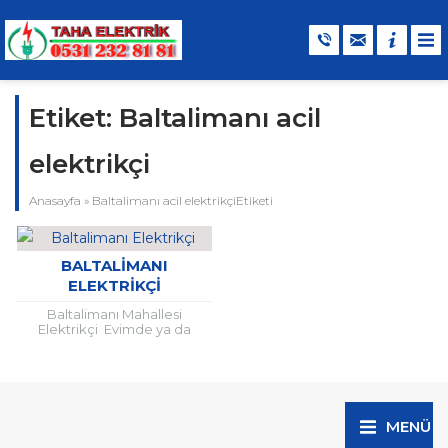
Etiket:
Baltalimanı acil
elektrikçi
Anasayfa
»
Baltalimanı acil elektrikçiEtiketi
BALTALIMANI
ELEKTRIKÇI
Baltalimanı Mahallesi
Elektrikçi Evimde ya da
ofisimdeki lambalar arada
yanıp sönüyor, sebebi ne
olabilir? Elektrik kablosunda
ezilme oldu problem olur...
MENÜ