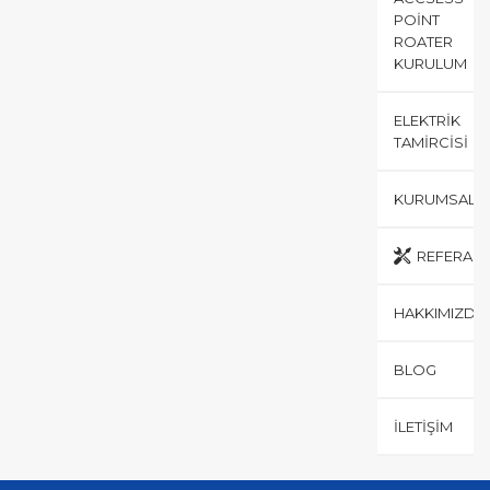
POINT
ROATER
KURULUM
ELEKTRIK
TAMIRCISI
KURUMSAL
REFERANS
HAKKIMIZDA
BLOG
İLETIŞIM