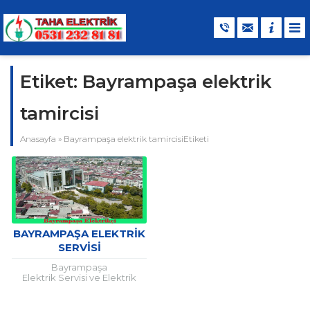
Etiket:
Bayrampaşa elektrik
tamircisi
Anasayfa
»
Bayrampaşa elektrik tamircisiEtiketi
BAYRAMPAŞA ELEKTRIK
SERVISI
Bayrampaşa
Elektrik Servisi ve Elektrik
Ustaları Bayrampaşa elektrik
konusu derin bir konudur.
Hem çok gerekli hem de