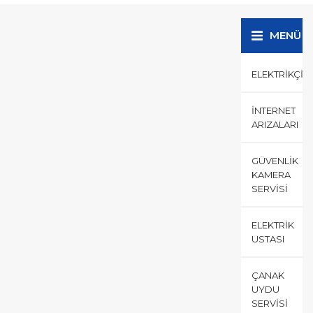
tehlikeli bir konudur.
Elektrikle işimiz...
MENÜ
ELEKTRIKÇI
İNTERNET
ARIZALARI
GÜVENLIK
KAMERA
SERVISI
ELEKTRIK
USTASI
ÇANAK
UYDU
SERVISI