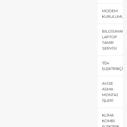
MODEM
KURULUMU
BILGISAYAR
LAPTOP
TAMIR
SERVISI
7/24
ELEKTRIKÇI
AVIZE
ASMA
MONTAJ
İŞLERI
KLIMA
KOMBI
ELEKTRIK