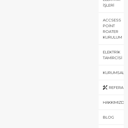
İŞLERI
ACCSESS
POINT
ROATER
KURULUM
ELEKTRIK
TAMIRCISI
KURUMSAL
REFERANS
HAKKIMIZDA
BLOG