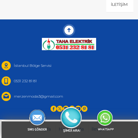
İLETIŞIM
İstanbul Bölge Servisi
0531 232 81 81
merzenmoda3@gmail.com
Anasayfa
Hakkımızda
İletişim