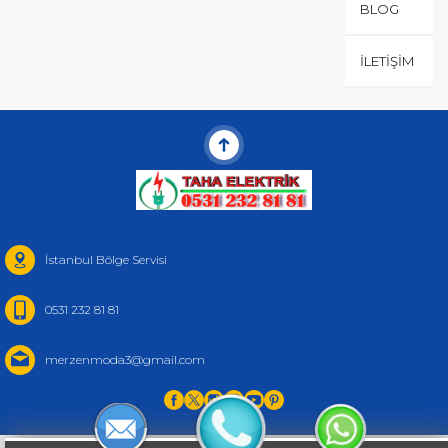
BLOG
İLETIŞIM
İstanbul Bölge Servisi
0531 232 81 81
merzenmoda3@gmail.com