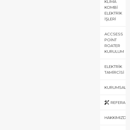
KLIMA
KOMBI
ELEKTRIK
İŞLERI
ACCSESS
POINT
ROATER
KURULUM
ELEKTRIK
TAMIRCISI
KURUMSAL
REFERANS
HAKKIMIZDA