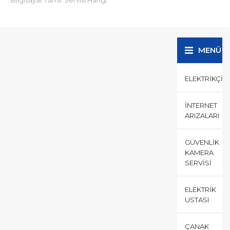
Tip Bilgisayarlara Bakar?
Bilgisayar Tamir Servisi sizlerin
tabirleriyle PC, Notebook,
(Masaüstü, Dizüstü) tüm...
MENÜ
ELEKTRIKÇI
İNTERNET
ARIZALARI
GÜVENLIK
KAMERA
SERVISI
ELEKTRIK
USTASI
ÇANAK