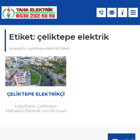
Etiket:
çeliktepe elektrik
Anasayfa
»
çeliktepe elektrikEtiketi
ÇELIKTEPE ELEKTRIKÇI
Kağıthane Çeliktepe
Mahallesi Elektrik Servisi İnsan
hayatının vazgeçilmezleri
arasında elektrik enerjisi yer
alıyor. Elektrik bir yerde yoksa
ya da sürekliliği...