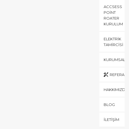
ACCSESS
POINT
ROATER
KURULUM
ELEKTRIK
TAMIRCISI
KURUMSAL
REFERANS
HAKKIMIZDA
BLOG
İLETIŞIM