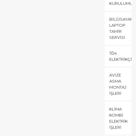
KURULUMU
BILGISAYAR
LAPTOP
TAMIR
SERVISI
7/24
ELEKTRIKÇI
AVIZE
ASMA
MONTAJ
İŞLERI
KLIMA
KOMBI
ELEKTRIK
İŞLERI