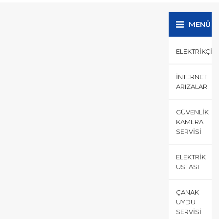
arızaları ve...
MENÜ
ELEKTRIKÇI
İNTERNET
ARIZALARI
GÜVENLIK
KAMERA
SERVISI
ELEKTRIK
USTASI
ÇANAK
UYDU
SERVISI