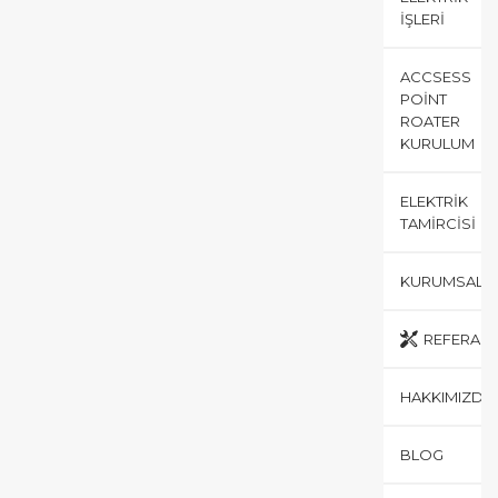
İŞLERI
ACCSESS
POINT
ROATER
KURULUM
ELEKTRIK
TAMIRCISI
KURUMSAL
REFERANS
HAKKIMIZDA
BLOG