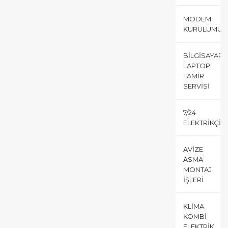
MODEM
KURULUMU
BILGISAYAR
LAPTOP
TAMIR
SERVISI
7/24
ELEKTRIKÇI
AVIZE
ASMA
MONTAJ
İŞLERI
KLIMA
KOMBI
ELEKTRIK