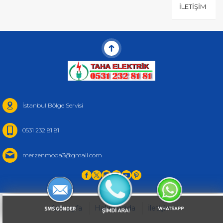
İLETIŞIM
İstanbul Bölge Servisi
0531 232 81 81
merzenmoda3@gmail.com
Anasayfa
Hakkımızda
İletişim