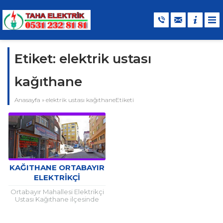
Etiket:
elektrik ustası
kağıthane
Anasayfa
»
elektrik ustası kağıthaneEtiketi
KAĞITHANE ORTABAYIR
ELEKTRIKÇI
Ortabayır Mahallesi Elektrikçi
Ustası Kağıthane ilçesinde
uzun yıllardan beri güvenle ve
memnuniyetle faaliyet veren
başta tüm elektrik tesisat