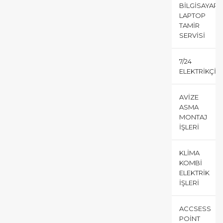
BILGISAYAR
LAPTOP
TAMIR
SERVISI
7/24
ELEKTRIKÇI
AVIZE
ASMA
MONTAJ
İŞLERI
KLIMA
KOMBI
ELEKTRIK
İŞLERI
ACCSESS
POINT