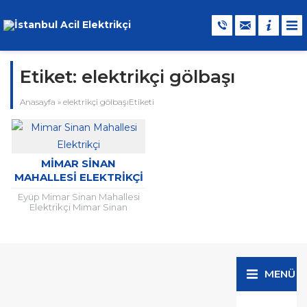
Etiket:
elektrikçi gölbaşı
Anasayfa
»
elektrikçi gölbaşıEtiketi
MIMAR SINAN
MAHALLESI ELEKTRIKÇI
Eyüp Mimar Sinan Mahallesi
Elektrikçi Mimar Sinan
mahallesi elektrik ustası
olarak uzman ekibimize
güveniyor ve başta
mahallemizde ve
çevremizdeki tüm...
MENÜ