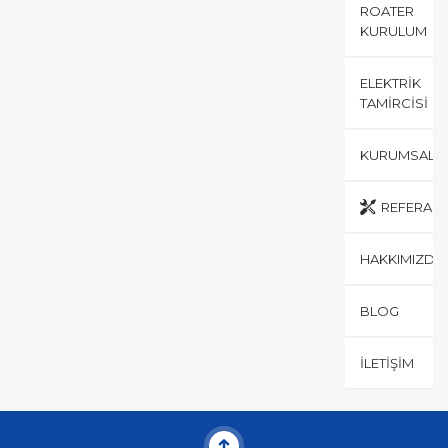
ROATER
KURULUM
ELEKTRIK
TAMIRCISI
KURUMSAL
REFERANS
HAKKIMIZDA
BLOG
İLETIŞIM