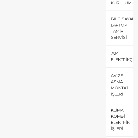
KURULUMU
BILGISAYAR
LAPTOP
TAMIR
SERVISI
7/24
ELEKTRIKÇI
AVIZE
ASMA
MONTAJ
İŞLERI
KLIMA
KOMBI
ELEKTRIK
İŞLERI