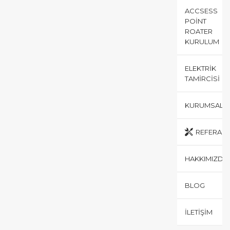
ACCSESS
POINT
ROATER
KURULUM
ELEKTRIK
TAMIRCISI
KURUMSAL
REFERANS
HAKKIMIZDA
BLOG
İLETIŞIM