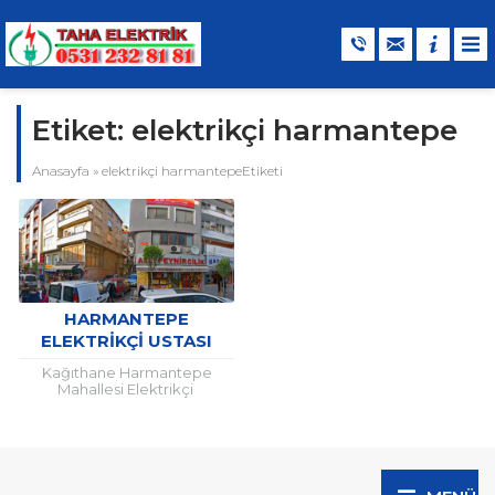
Etiket:
elektrikçi harmantepe
Anasayfa
»
elektrikçi harmantepeEtiketi
HARMANTEPE
ELEKTRIKÇI USTASI
Kağıthane Harmantepe
Mahallesi Elektrikçi
Kağıthane ilçesinde uzun
yıllardan beri güvenle ve
memnuniyetle faaliyet veren
başta tüm elektrik tesisat
arızaları ve...