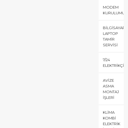
MODEM
KURULUMU
BILGISAYAR
LAPTOP
TAMIR
SERVISI
7/24
ELEKTRIKÇI
AVIZE
ASMA
MONTAJ
İŞLERI
KLIMA
KOMBI
ELEKTRIK