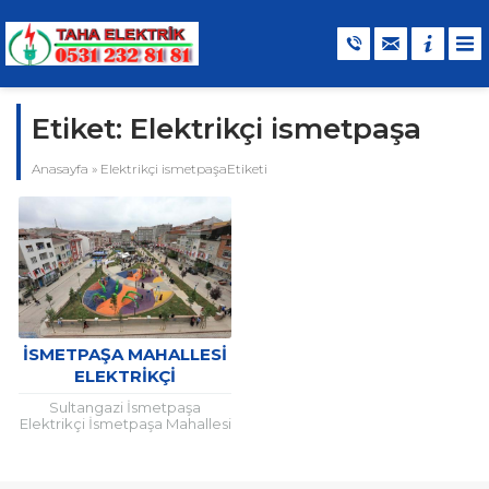
Etiket:
Elektrikçi ismetpaşa
Anasayfa
»
Elektrikçi ismetpaşaEtiketi
İSMETPAŞA MAHALLESI
ELEKTRIKÇI
Sultangazi İsmetpaşa
Elektrikçi İsmetpaşa Mahallesi
elektrikçi 7 / 24
hizmetinizdedir. Elektrik ile
ilgili uzaktan yakından bir çok
konuda İsmetpaşa Elektrikçi...