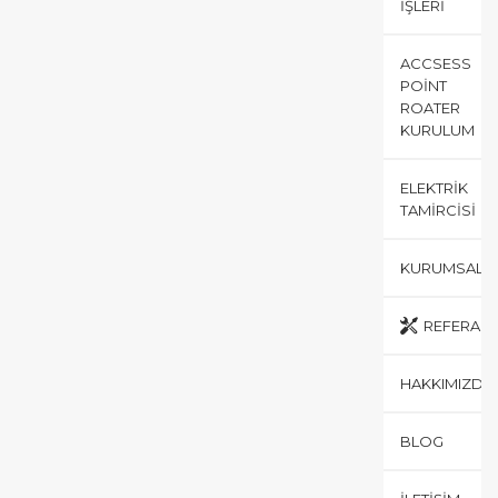
İŞLERI
ACCSESS
POINT
ROATER
KURULUM
ELEKTRIK
TAMIRCISI
KURUMSAL
REFERANS
HAKKIMIZDA
BLOG