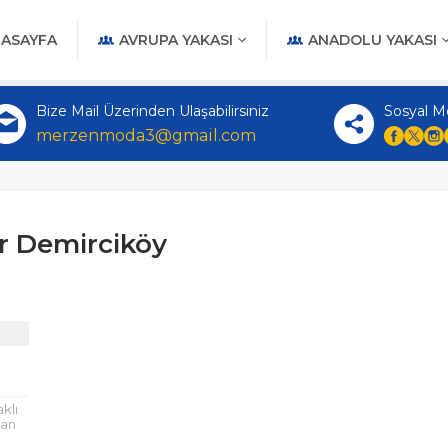
ASAYFA
AVRUPA YAKASI
ANADOLU YAKASI
Bize Mail Üzerinden Ulaşabilirsiniz
Sosyal M
merzenmoda3@gmail.com
er Demirciköy
klı
lan
tüm