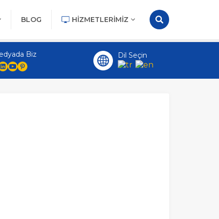
BLOG
HIZMETLERIMIZ
edyada Biz
Dil Seçin