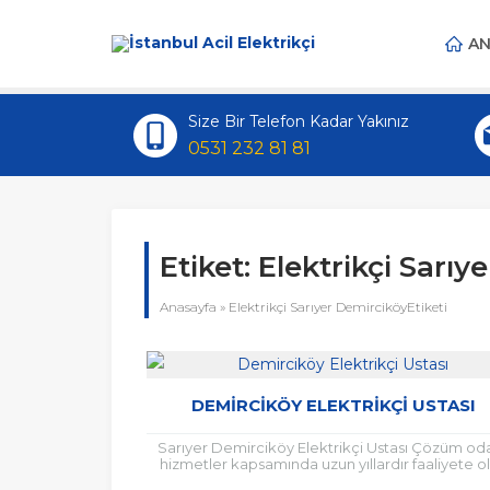
AN
Size Bir Telefon Kadar Yakınız
0531 232 81 81
Etiket:
Elektrikçi Sarıy
Anasayfa
»
Elektrikçi Sarıyer DemirciköyEtiketi
DEMIRCIKÖY ELEKTRIKÇI USTASI
Sarıyer Demirciköy Elektrikçi Ustası Çözüm oda
hizmetler kapsamında uzun yıllardır faaliyete o
firmamız başlıca Elektrikçi arayışına girdiğiniz 