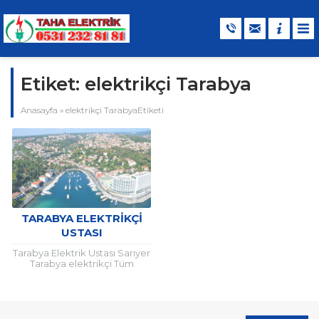
Etiket:
elektrikçi Tarabya
Anasayfa
»
elektrikçi TarabyaEtiketi
TARABYA ELEKTRIKÇI
USTASI
Tarabya Elektrik Ustası Sarıyer
Tarabya elektrikçi Tüm
zamanların son sistem
teknoloji cihazların ve
tecrübeli yılların uzman
ustaları ile yıllardır faaliyete...