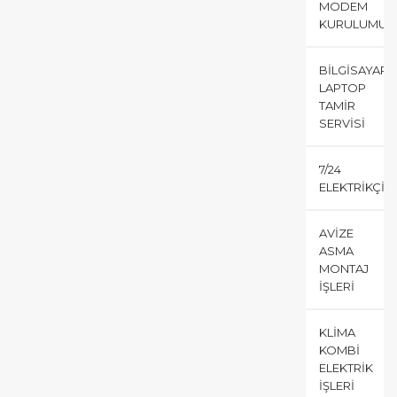
MODEM
KURULUMU
BILGISAYAR
LAPTOP
TAMIR
SERVISI
7/24
ELEKTRIKÇI
AVIZE
ASMA
MONTAJ
İŞLERI
KLIMA
KOMBI
ELEKTRIK
İŞLERI