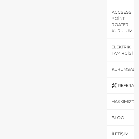
ACCSESS
POINT
ROATER
KURULUM
ELEKTRIK
TAMIRCISI
KURUMSAL
REFERANS
HAKKIMIZDA
BLOG
İLETIŞIM