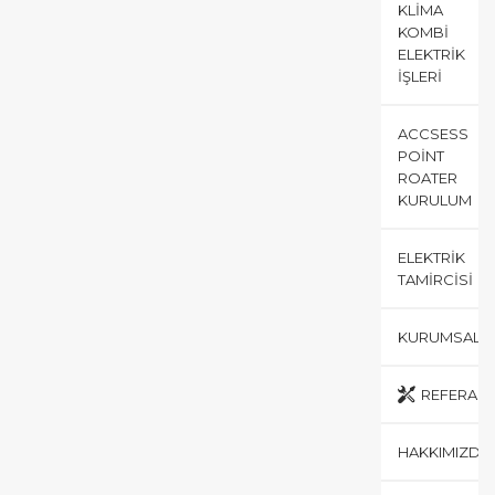
KLIMA
KOMBI
ELEKTRIK
İŞLERI
ACCSESS
POINT
ROATER
KURULUM
ELEKTRIK
TAMIRCISI
KURUMSAL
REFERANS
HAKKIMIZDA