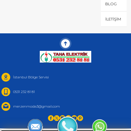
BLOG
İLETIŞIM
İstanbul Bölge Servisi
0531 232 81 81
merzenmoda3@gmail.com