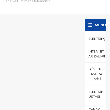
İlçe ve tüm mahallelerimizin
tüm noktasına aktif servisler
sunan bir firma olarak
Çevrenizde uzman bir
elektrik tesisatçı...
MENÜ
ELEKTRIKÇI
İNTERNET
ARIZALARI
GÜVENLIK
KAMERA
SERVISI
ELEKTRIK
USTASI
ÇANAK