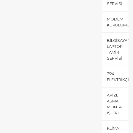
SERVISI
MODEM
KURULUMU
BILGISAYAR
LAPTOP
TAMIR
SERVISI
7/24
ELEKTRIKÇI
AVIZE
ASMA
MONTAJ
İŞLERI
KLIMA