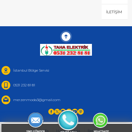
İLETIŞIM
İstanbul Bölge Servisi
0531 232 81 81
merzenmoda3@gmail.com
Anasayfa
Hakkımızda
İletişim