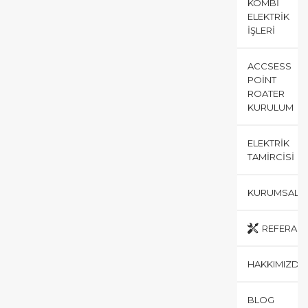
KOMBI
ELEKTRIK
İŞLERI
ACCSESS
POINT
ROATER
KURULUM
ELEKTRIK
TAMIRCISI
KURUMSAL
REFERANS
HAKKIMIZDA
BLOG