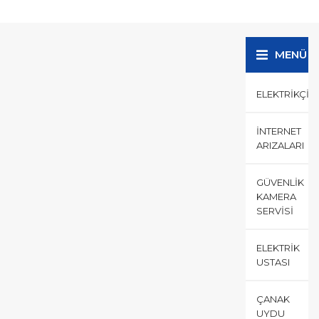
uzmanlaşmış işinde ustalar ile
hizmet almak önemlidir.
güvenilir bir...
MENÜ
ELEKTRIKÇI
İNTERNET
ARIZALARI
GÜVENLIK
KAMERA
SERVISI
ELEKTRIK
USTASI
ÇANAK
UYDU