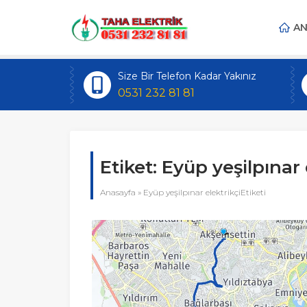
AN
Size Bir Telefon Kadar Yakınız
0531 232 81 81
Etiket:
Eyüp yeşilpınar 
Anasayfa
»
Eyüp yeşilpınar elektrikçiEtiketi