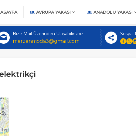
ASAYFA
AVRUPA YAKASI
ANADOLU YAKASI
Bize Mail Üzerinden Ulaşabilirsiniz
Sosyal
merzenmoda3@gmail.com
elektrikçi