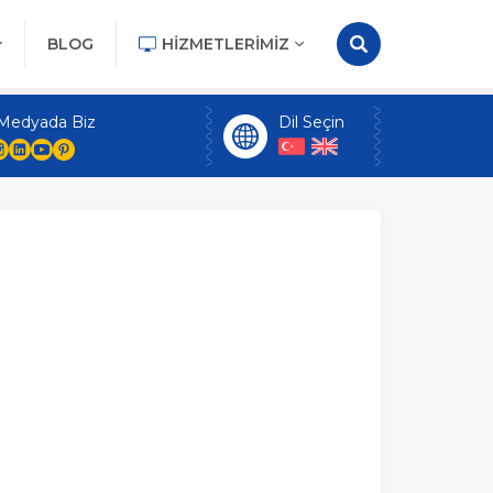
BLOG
HIZMETLERIMIZ
 Medyada Biz
Dil Seçin