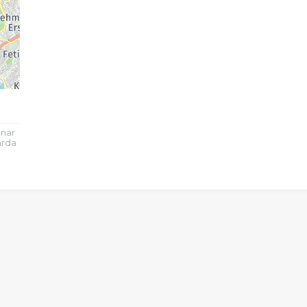
ınar
arda