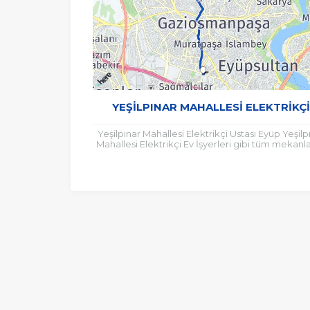
YEŞILPINAR MAHALLESI ELEKTRIKÇI
Yeşilpınar Mahallesi Elektrikçi Ustası Eyüp Yeşilp
Mahallesi Elektrikçi Ev İşyerleri gibi tüm mekanl
sigorta ve şalter arıza ve değişim işlemleri...