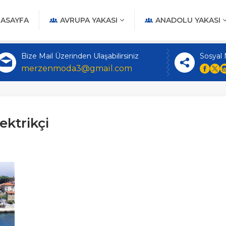
ASAYFA
AVRUPA YAKASI
ANADOLU YAKASI
Bize Mail Üzerinden Ulaşabilirsiniz
Sosyal
merzenmoda3@gmail.com
ektrikçi