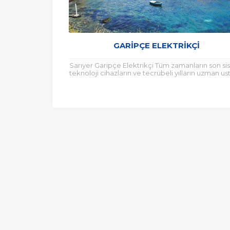
GARIPÇE ELEKTRIKÇI
Sarıyer Garipçe Elektrikçi Tüm zamanların son s
teknoloji cihazların ve tecrübeli yılların uzman ust
ile yıllardır faaliyete olan firmamız Garipçe...