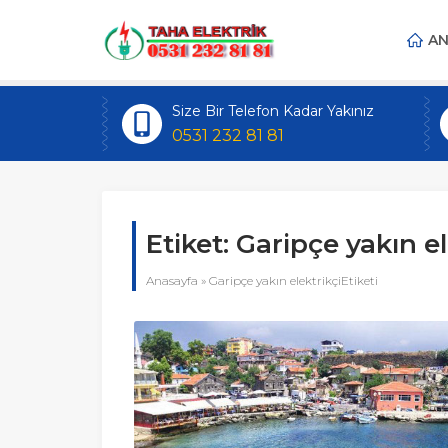
AN
Size Bir Telefon Kadar Yakınız
0531 232 81 81
Etiket:
Garipçe yakın el
Anasayfa
»
Garipçe yakın elektrikçiEtiketi