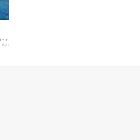
istem
aları