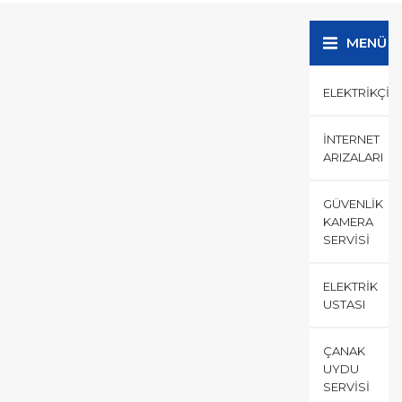
başta tüm elektrik tesisat
arızaları ve...
MENÜ
ELEKTRIKÇI
İNTERNET
ARIZALARI
GÜVENLIK
KAMERA
SERVISI
ELEKTRIK
USTASI
ÇANAK
UYDU
SERVISI