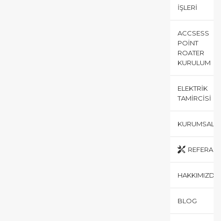
İŞLERI
ACCSESS
POINT
ROATER
KURULUM
ELEKTRIK
TAMIRCISI
KURUMSAL
REFERANS
HAKKIMIZDA
BLOG