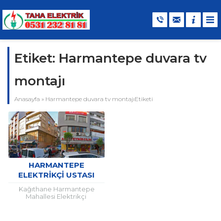
Etiket:
Harmantepe duvara tv
montajı
Anasayfa
»
Harmantepe duvara tv montajıEtiketi
HARMANTEPE
ELEKTRIKÇI USTASI
Kağıthane Harmantepe
Mahallesi Elektrikçi
Kağıthane ilçesinde uzun
yıllardan beri güvenle ve
memnuniyetle faaliyet veren