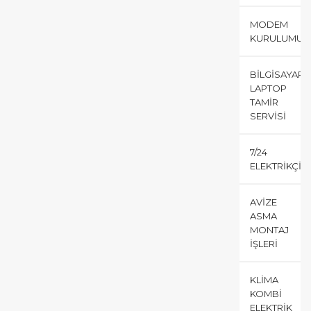
MODEM
KURULUMU
BILGISAYAR
LAPTOP
TAMIR
SERVISI
7/24
ELEKTRIKÇI
AVIZE
ASMA
MONTAJ
İŞLERI
KLIMA
KOMBI
ELEKTRIK