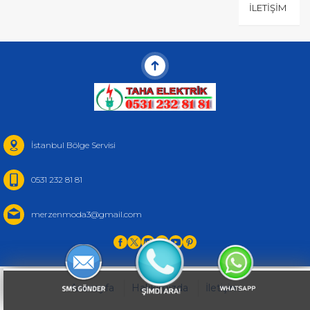
İLETIŞIM
İstanbul Bölge Servisi
0531 232 81 81
merzenmoda3@gmail.com
Anasayfa
Hakkımızda
İletişim