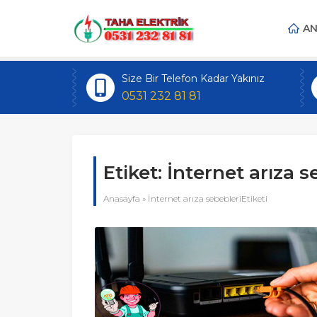
AN
Size Bir Telefon Kadar Yakınız
0531 232 81 81
Etiket:
İnternet arıza s
Anasayfa
»
İnternet arıza sebebleriEtiketi