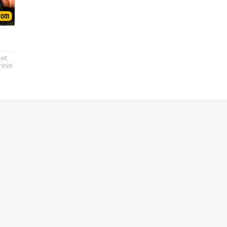
net
inin
k