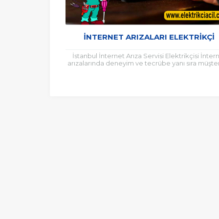
İNTERNET ARIZALARI ELEKTRIKÇI
İstanbul İnternet Arıza Servisi Elektrikçisi İnter
arızalarında deneyim ve tecrübe yanı sıra müşter
istekleri doğrultusunda güvenilir ve yapılaca
noktasında altyapı...