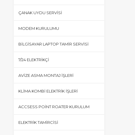
ÇANAK UYDU SERVISI
MODEM KURULUMU
BILGISAYAR LAPTOP TAMIR SERVISI
7/24 ELEKTRIKÇI
AVIZE ASMA MONTAJ İŞLERI
KLIMA KOMBI ELEKTRIK İŞLERI
ACCSESS POINT ROATER KURULUM
ELEKTRIK TAMIRCISI