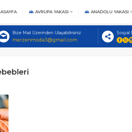
ASAYFA
AVRUPA YAKASI
ANADOLU YAKASI
Bize Mail Üzerinden Ulaşabilirsiniz
Sosyal
merzenmoda3@gmail.com
ebebleri