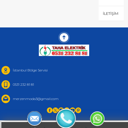
İLETIŞIM
İstanbul Bölge Servisi
0531 232 81 81
merzenmoda3@gmail.com