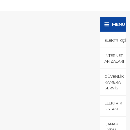
Esenler merkez bölgesinde
tüm teknik işlemler dahilinde
özellikle zayıf akım işleri...
MENÜ
ELEKTRIKÇI
İNTERNET
ARIZALARI
GÜVENLIK
KAMERA
SERVISI
ELEKTRIK
USTASI
ÇANAK
UYDU