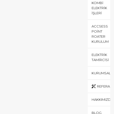
KOMBI
ELEKTRIK
İŞLERI
ACCSESS
POINT
ROATER
KURULUM
ELEKTRIK
TAMIRCISI
KURUMSAL
REFERANS
HAKKIMIZDA
BLOG