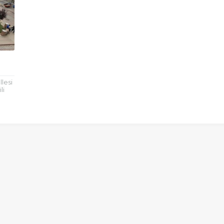
lesi
li
a