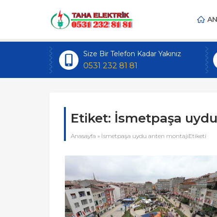
AN
Size Bir Telefon Kadar Yakınız
0531 232 81 81
Etiket:
İsmetpaşa uydu
Anasayfa
»
İsmetpaşa uydu anten montajıEtiketi