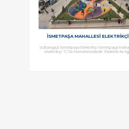
İSMETPAŞA MAHALLESI ELEKTRIKÇI
Sultangazi İsmetpaşa Elektrikçi İsmetpaşa Mahal
elektrikçi 7 / 24 hizmetinizdedir. Elektrik ile ilgi
uzaktan yakından bir çok konuda İsmetpaş
Elektrikçi...