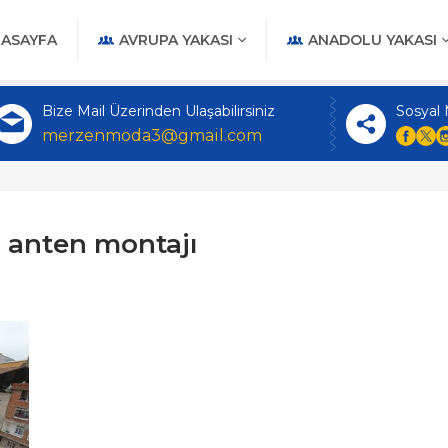
ASAYFA
AVRUPA YAKASI
ANADOLU YAKASI
Bize Mail Üzerinden Ulaşabilirsiniz
Sosyal
merzenmoda3@gmail.com
 anten montajı