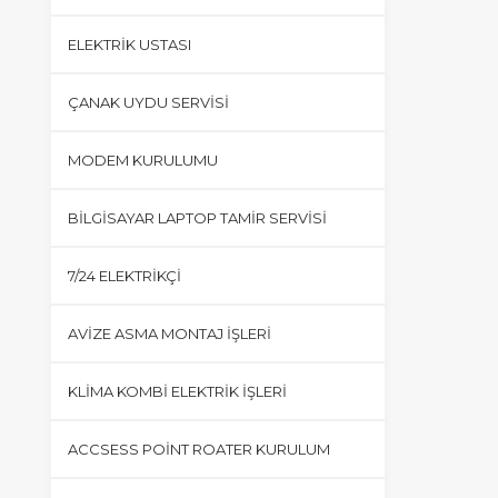
ELEKTRIK USTASI
ÇANAK UYDU SERVISI
MODEM KURULUMU
BILGISAYAR LAPTOP TAMIR SERVISI
7/24 ELEKTRIKÇI
AVIZE ASMA MONTAJ İŞLERI
KLIMA KOMBI ELEKTRIK İŞLERI
ACCSESS POINT ROATER KURULUM