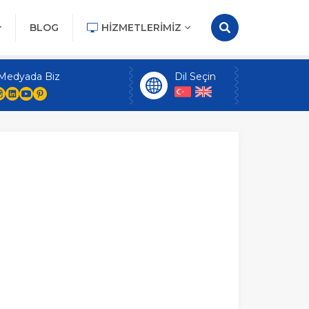
BLOG
HIZMETLERIMIZ
 Medyada Biz
Dil Seçin