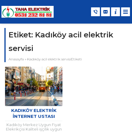
Etiket:
Kadıköy acil elektrik
servisi
Anasayfa
»
Kadıköy acil elektrik servisiEtiketi
KADIKÖY ELEKTRIK
İNTERNET USTASI
ÇAĞIR
Kadıköy Merkez Uygun Fiyat
Elekrikçisi Kaliteli işçilik uygun