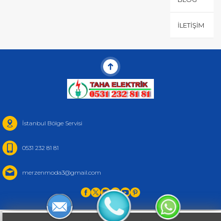
İLETIŞIM
İstanbul Bölge Servisi
0531 232 81 81
merzenmoda3@gmail.com