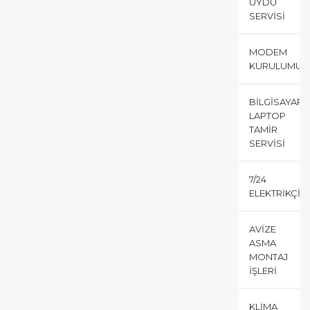
UYDU
SERVISI
MODEM
KURULUMU
BILGISAYAR
LAPTOP
TAMIR
SERVISI
7/24
ELEKTRIKÇI
AVIZE
ASMA
MONTAJ
İŞLERI
KLIMA