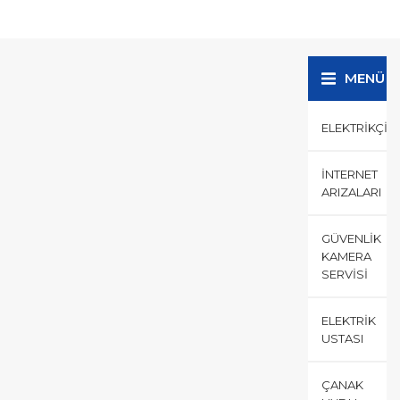
fiyatlarla İstanbul da güvenilir
bir hizmet veren firmamız size
teknik birçok işlemlerde...
MENÜ
ELEKTRIKÇI
İNTERNET
ARIZALARI
GÜVENLIK
KAMERA
SERVISI
ELEKTRIK
USTASI
ÇANAK