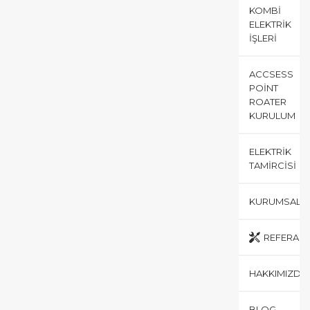
KOMBI
ELEKTRIK
İŞLERI
ACCSESS
POINT
ROATER
KURULUM
ELEKTRIK
TAMIRCISI
KURUMSAL
REFERANS
HAKKIMIZDA
BLOG