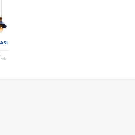
ASI
i
arak
ulda