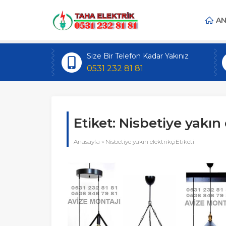
AN
Size Bir Telefon Kadar Yakınız
0531 232 81 81
Etiket:
Nisbetiye yakın 
Anasayfa
»
Nisbetiye yakın elektrikçiEtiketi