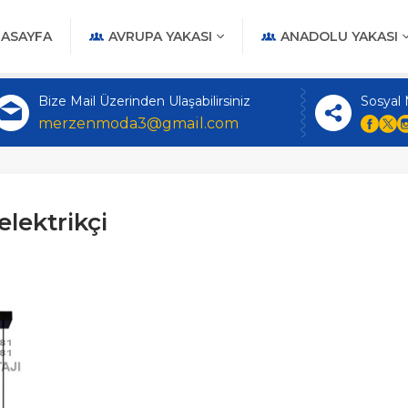
ASAYFA
AVRUPA YAKASI
ANADOLU YAKASI
Bize Mail Üzerinden Ulaşabilirsiniz
Sosyal
merzenmoda3@gmail.com
elektrikçi