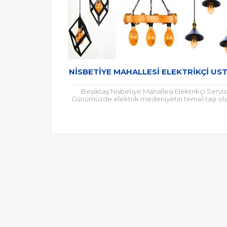
NISBETIYE MAHALLESI ELEKTRIKÇI UST
Beşiktaş Nisbetiye Mahallesi Elektrikçi Servis
Günümüzde elektrik medeniyetin temel taşı ol
görünüyor elektrik arızalı ile iş yerinde evde, ok
veya...