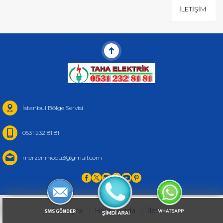
İLETIŞIM
İstanbul Bölge Servisi
0531 232 81 81
merzenmoda3@gmail.com
Anasayfa
Hakkımızda
İletişim