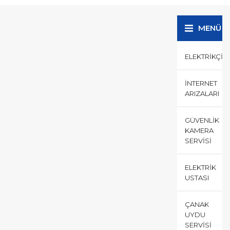
Elektrikçi arayışına girdiğiniz
tüm durumlarda ve bilgi...
MENÜ
ELEKTRIKÇI
İNTERNET
ARIZALARI
GÜVENLIK
KAMERA
SERVISI
ELEKTRIK
USTASI
ÇANAK
UYDU
SERVISI