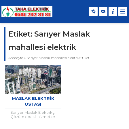
Etiket:
Sarıyer Maslak
mahallesi elektrik
Anasayfa
»
Sarıyer Maslak mahallesi elektrikEtiketi
MASLAK ELEKTRIK
USTASI
Sarıyer Maslak Elektrikçi
Çözüm odaklı hizmetler
kapsamında uzun yıllardır
faaliyete olan firmamız başlıca