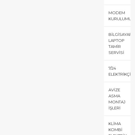
MODEM
KURULUMU
BILGISAYAR
LAPTOP
TAMIR
SERVISI
7/24
ELEKTRIKÇI
AVIZE
ASMA
MONTAJ
İŞLERI
KLIMA
KOMBI