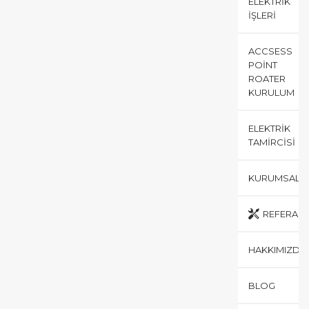
ELEKTRIK
İŞLERI
ACCSESS
POINT
ROATER
KURULUM
ELEKTRIK
TAMIRCISI
KURUMSAL
REFERANS
HAKKIMIZDA
BLOG