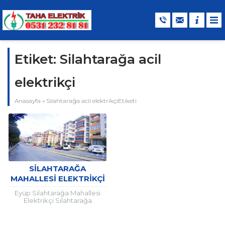
Etiket:
Silahtarağa acil
elektrikçi
Anasayfa
»
Silahtarağa acil elektrikçiEtiketi
SILAHTARAĞA
MAHALLESI ELEKTRIKÇI
Eyüp Silahtarağa Mahallesi
Elektrikçi Silahtarağa
mahallesi merkezi ve
bölgesinde 2012 yıllından beri
başlıca elektrik işleri alanında