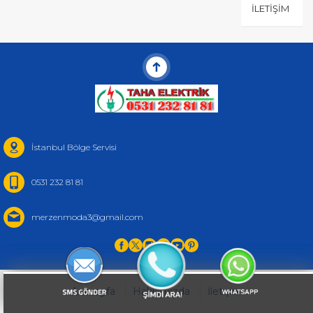
İLETIŞIM
İstanbul Bölge Servisi
0531 232 81 81
merzenmoda3@gmail.com
Anasayfa
Hakkımızda
İletişim