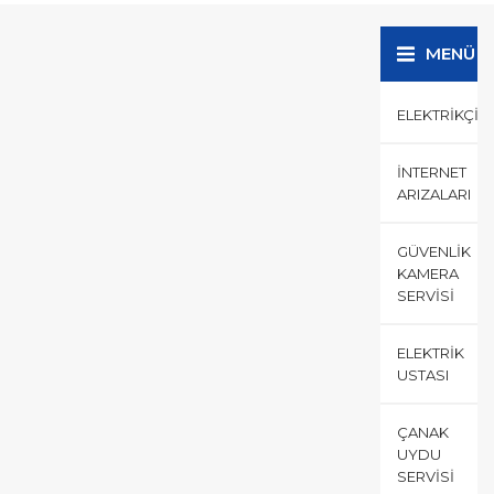
uzman ve güvenilir olmakla...
MENÜ
ELEKTRIKÇI
İNTERNET
ARIZALARI
GÜVENLIK
KAMERA
SERVISI
ELEKTRIK
USTASI
ÇANAK
UYDU
SERVISI