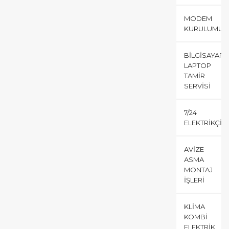
MODEM
KURULUMU
BILGISAYAR
LAPTOP
TAMIR
SERVISI
7/24
ELEKTRIKÇI
AVIZE
ASMA
MONTAJ
İŞLERI
KLIMA
KOMBI
ELEKTRIK