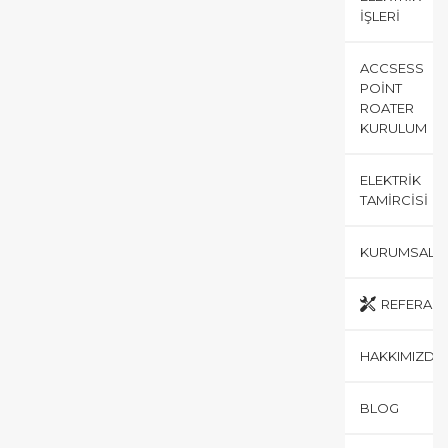
İŞLERI
ACCSESS
POINT
ROATER
KURULUM
ELEKTRIK
TAMIRCISI
KURUMSAL
REFERANS
HAKKIMIZDA
BLOG