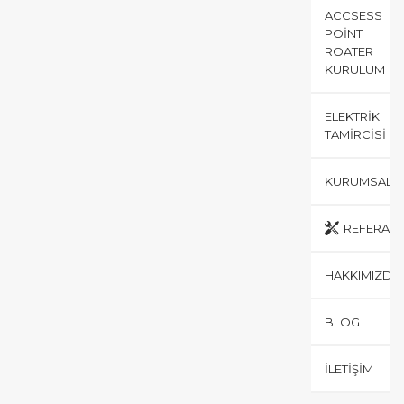
ACCSESS
POINT
ROATER
KURULUM
ELEKTRIK
TAMIRCISI
KURUMSAL
REFERANS
HAKKIMIZDA
BLOG
İLETIŞIM