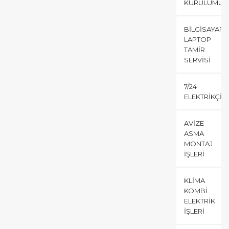
KURULUMU
BILGISAYAR
LAPTOP
TAMIR
SERVISI
7/24
ELEKTRIKÇI
AVIZE
ASMA
MONTAJ
İŞLERI
KLIMA
KOMBI
ELEKTRIK
İŞLERI