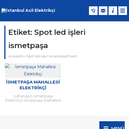
Etiket:
Spot led işleri
ismetpaşa
Anasayfa
»
Spot led işleri ismetpaşaEtiketi
İSMETPAŞA MAHALLESI
ELEKTRIKÇI
Sultangazi İsmetpaşa
Elektrikçi İsmetpaşa Mahallesi
elektrikçi 7 / 24
hizmetinizdedir. Elektrik ile
ilgili uzaktan yakından bir çok
konuda İsmetpaşa Elektrikçi...
MENÜ