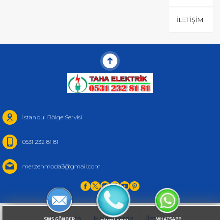
İLETIŞIM
İstanbul Bölge Servisi
0531 232 81 81
merzenmoda3@gmail.com
Anasayfa
Hakkımızda
İletişim