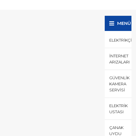
kablosu yada fiber optik
tamiri yapılacaksa bunu...
MENÜ
ELEKTRIKÇI
İNTERNET
ARIZALARI
GÜVENLIK
KAMERA
SERVISI
ELEKTRIK
USTASI
ÇANAK
UYDU