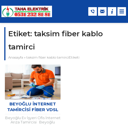
Etiket:
taksim fiber kablo
tamirci
Anasayfa
»
taksim fiber kablo tamirciEtiketi
BEYOĞLU İNTERNET
TAMIRCISI FIBER VDSL
TEKNIK HIZMETLERI
Beyoğlu Ev İşyeri Ofis İnternet
Arıza Tamircisi Beyoğlu
İnternet Tamiri Evlerde data