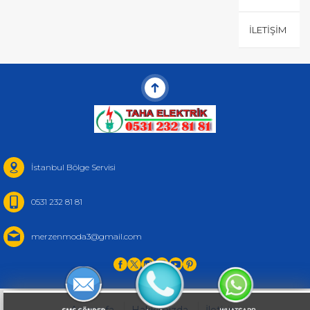
İLETIŞIM
İstanbul Bölge Servisi
0531 232 81 81
merzenmoda3@gmail.com
Anasayfa
Hakkımızda
İletişim