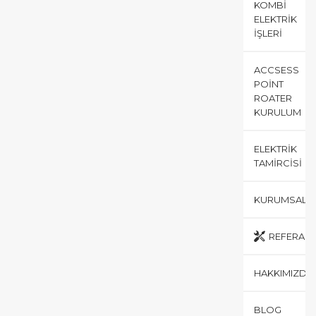
KOMBI
ELEKTRIK
İŞLERI
ACCSESS
POINT
ROATER
KURULUM
ELEKTRIK
TAMIRCISI
KURUMSAL
REFERANS
HAKKIMIZDA
BLOG