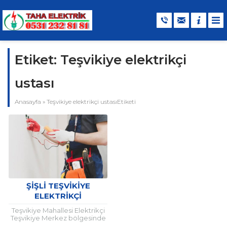
Etiket:
Teşvikiye elektrikçi
ustası
Anasayfa
»
Teşvikiye elektrikçi ustasıEtiketi
ŞIŞLI TEŞVIKIYE
ELEKTRIKÇI
Teşvikiye Mahallesi Elektrikçi
Teşvikiye Merkez bölgesinde
ve civarında elektrik servis