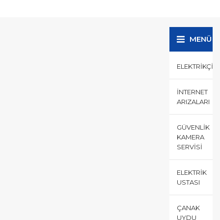
hizmeti, kapıya adrese servis
ile başlıca olarak
Hizmetlerimiz 2010 yıllında...
MENÜ
ELEKTRIKÇI
İNTERNET
ARIZALARI
GÜVENLIK
KAMERA
SERVISI
ELEKTRIK
USTASI
ÇANAK
UYDU