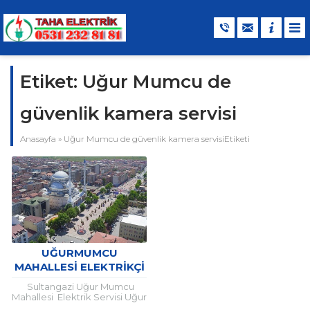
Etiket:
Uğur Mumcu de
güvenlik kamera servisi
Anasayfa
»
Uğur Mumcu de güvenlik kamera servisiEtiketi
UĞURMUMCU
MAHALLESI ELEKTRIKÇI
Sultangazi Uğur Mumcu
Mahallesi Elektrik Servisi Uğur
mumcu elektrikçi Elektriksiz