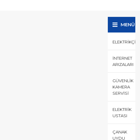
bir yaşam kent hayatında
mümkün değil. Elektrikle
beraber ihtiyaçlarımız da...
MENÜ
ELEKTRIKÇI
İNTERNET
ARIZALARI
GÜVENLIK
KAMERA
SERVISI
ELEKTRIK
USTASI
ÇANAK
UYDU