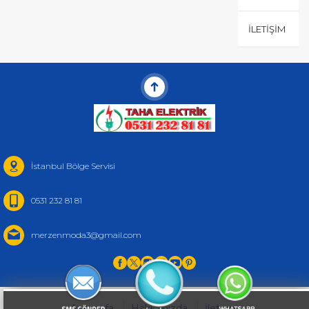
İLETIŞIM
İstanbul Bölge Servisi
0531 232 81 81
merzenmoda3@gmail.com
Anasayfa
Hakkımızda
İletişim