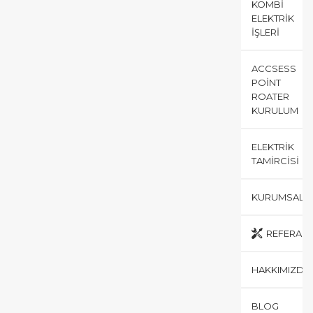
KOMBI
ELEKTRIK
İŞLERI
ACCSESS
POINT
ROATER
KURULUM
ELEKTRIK
TAMIRCISI
KURUMSAL
REFERANS
HAKKIMIZDA
BLOG