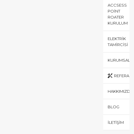
ACCSESS
POINT
ROATER
KURULUM
ELEKTRIK
TAMIRCISI
KURUMSAL
REFERANS
HAKKIMIZDA
BLOG
İLETIŞIM