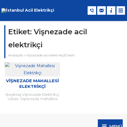
Etiket:
Vişnezade acil
elektrikçi
Anasayfa
»
Vişnezade acil elektrikçiEtiketi
VIŞNEZADE MAHALLESI
ELEKTRIKÇI
Beşiktaş Vişnezade Elektrikçi
Ustası Vişnezade mahallesi
merkez elektrikci Çevrenizde
uzman bir elektrik tesisatçı
veya tamirci aramak
istiyorsanız doğru ve
güvenilir...
MENÜ