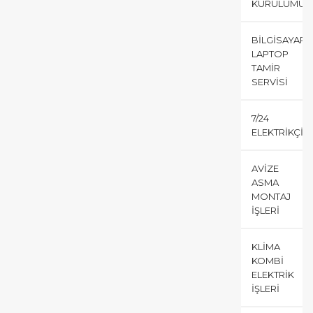
KURULUMU
BILGISAYAR
LAPTOP
TAMIR
SERVISI
7/24
ELEKTRIKÇI
AVIZE
ASMA
MONTAJ
İŞLERI
KLIMA
KOMBI
ELEKTRIK
İŞLERI