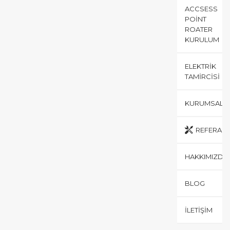
ACCSESS
POINT
ROATER
KURULUM
ELEKTRIK
TAMIRCISI
KURUMSAL
REFERANS
HAKKIMIZDA
BLOG
İLETIŞIM