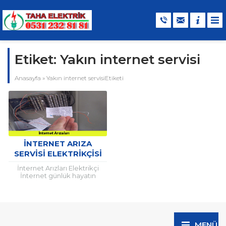
Etiket:
Yakın internet servisi
Anasayfa
»
Yakın internet servisiEtiketi
İNTERNET ARIZA
SERVISI ELEKTRIKÇISI
İnternet Arızları Elektrikçi
İnternet günlük hayatın
vazgeçilmez parçalarından
bir tanesidir. Bu nedenle
internete kesintisiz şekilde
erişim sağlanması hemen
herkes açısından...
MENÜ