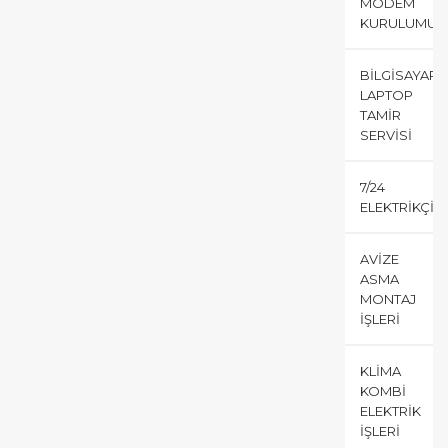
MODEM
KURULUMU
BILGISAYAR
LAPTOP
TAMIR
SERVISI
7/24
ELEKTRIKÇI
AVIZE
ASMA
MONTAJ
İŞLERI
KLIMA
KOMBI
ELEKTRIK
İŞLERI