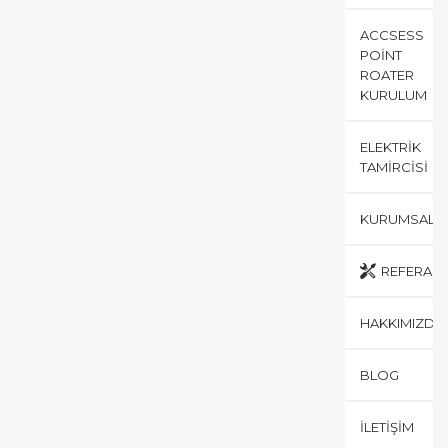
ACCSESS
POINT
ROATER
KURULUM
ELEKTRIK
TAMIRCISI
KURUMSAL
REFERANS
HAKKIMIZDA
BLOG
İLETIŞIM