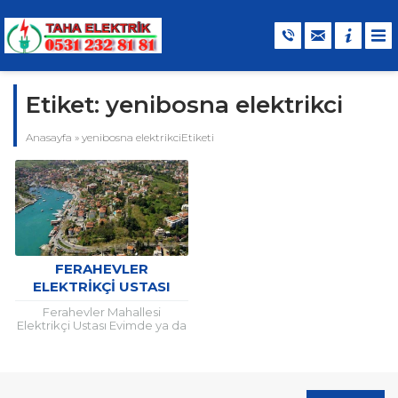
Etiket:
yenibosna elektrikci
Anasayfa
»
yenibosna elektrikciEtiketi
FERAHEVLER
ELEKTRIKÇI USTASI
Ferahevler Mahallesi
Elektrikçi Ustası Evimde ya da
ofisimdeki lambalar arada
yanıp sönüyor, sebebi ne
olabilir? Elektrik kablosunda
ezilme oldu problem...