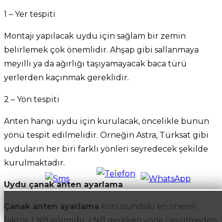
1 – Yer tespiti
Montajı yapılacak uydu için sağlam bir zemin
belirlemek çok önemlidir. Ahşap gibi sallanmaya
meyilli ya da ağırlığı taşıyamayacak baca türü
yerlerden kaçınmak gereklidir.
2 – Yön tespiti
Anten hangi uydu için kurulacak, öncelikle bunun
yönü tespit edilmelidir. Örneğin Astra, Türksat gibi
uyduların her biri farklı yönleri seyredecek şekilde
kurulmaktadır.
Uydu çanak anten ayarlama
Çanak anten ayarlama
konusundaki en önemli
faktör, LNB eğimidir. LNB gereken yöne çevrilmeden