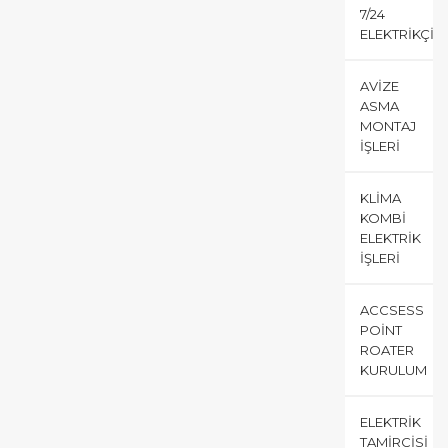
7/24
ELEKTRIKÇI
AVIZE
ASMA
MONTAJ
İŞLERI
KLIMA
KOMBI
ELEKTRIK
İŞLERI
ACCSESS
POINT
ROATER
KURULUM
ELEKTRIK
TAMIRCISI