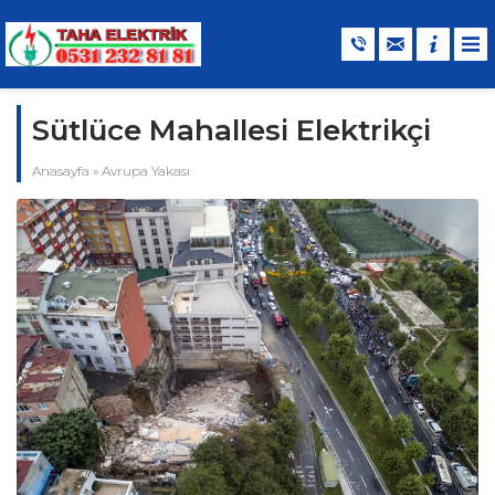
Sütlüce Mahallesi Elektrikçi
Anasayfa
»
Avrupa Yakası