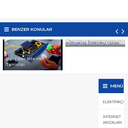
BENZER KONULAR
Sarıyer Çayırbaşı
Beşiktaş Elektrikçi Ustası
Elektrikçi
MENÜ
ELEKTRIKÇI
İNTERNET
ARIZALARI