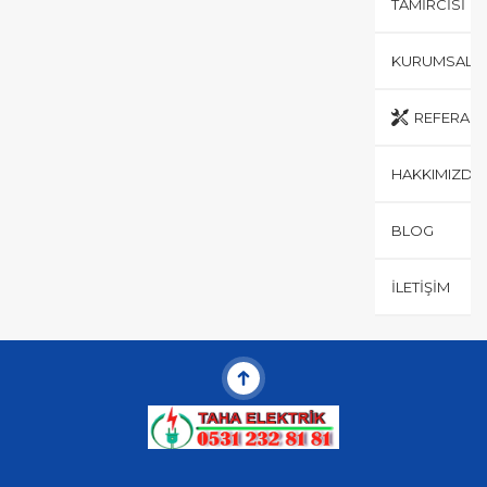
TAMIRCISI
KURUMSAL
REFERANS
HAKKIMIZDA
BLOG
İLETIŞIM