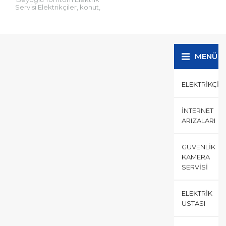
Servisi Elektrikçiler, konut,
işletme, fabrika gibi
mekanların elektrik ve güç
sistemlerini kurar, bakım ve
onarım faaliyetlerini
yürütürler....
MENÜ
ELEKTRIKÇI
İNTERNET
ARIZALARI
GÜVENLIK
KAMERA
SERVISI
ELEKTRIK
USTASI