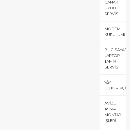
ÇANAK
UYDU
SERVISI
MODEM
KURULUMU
BILGISAYAR
LAPTOP
TAMIR
SERVISI
7/24
ELEKTRIKÇI
AVIZE
ASMA
MONTAJ
İŞLERI