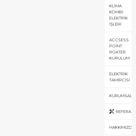
KLIMA
KOMBI
ELEKTRIK
İŞLERI
ACCSESS
POINT
ROATER
KURULUM
ELEKTRIK
TAMIRCISI
KURUMSAL
REFERANS
HAKKIMIZDA