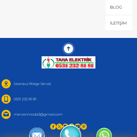
BLOG
İLETIŞIM
İstanbul Bölge Servisi
0531 232 81 81
merzenmoda3@gmail.com