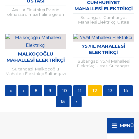
USTASI
CUMHURIYET
MAHALLESI ELEKTRIKÇI
Avcılar Elektrikçi Evlerin
olmazsa olmazı haline gelen
Sultangazi Cumhuriyet
tüm aletlerin kullanımı için
Mahallesi Elektrikçi Ustası
zorunlu olan elektrik, doğru
Sultangazi Cumhuriyet
ve güvenlikli bir şekilde
mahallesi ve çevresinde tüm
montajının...
sokak cadde ve
mekanlarınızda Evlerden iş
yerlerine, hastanelerden
75.YIL MAHALLESI
alışveriş...
ELEKTRIKÇI
MALKOÇOĞLU
MAHALLESI ELEKTRIKÇI
Sultangazi 75.Yıl Mahallesi
Elektrikçi Ustası Sultangazi
Sultangazi Malkoçoğlu
75.Yıl mahallesi ve çevresinde
Mahallesi Elektrikçi Sultangazi
tüm sokak cadde ve
Malkoçoğlu mahallesi ve
mekanlarınızda Evlerden iş
çevresinde tüm sokak cadde
yerlerine, hastanelerden
ve mekanlarınızda Evlerden iş
alışveriş...
«
‹
8
9
10
11
12
13
14
yerlerine, hastanelerden
alışveriş merkezlerine,...
15
›
MENÜ