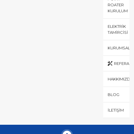
ROATER
KURULUM
ELEKTRIK
TAMIRCISI
KURUMSAL
REFERANS
HAKKIMIZDA
BLOG
İLETIŞIM