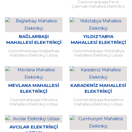
Gaziosmanpaşa Fevzi
Çakmak Mahallesi Elektrikçi
Ustası Elektrik arızalarının
yaşandığı her türlü yaşam
alanında uzman desteği
almak şarttır. Çünkü elektrik,
hayati...
BAĞLARBAŞI
YILDIZTABYA
MAHALLESI ELEKTRIKÇI
MAHALLESI ELEKTRIKÇI
Gaziosmanpaşa Bağlarbaşı
Gaziosmanpaşa Yıldıztabya
Mahallesi Elektrikçi Ustası
Mahallesi Elektrikçi Ustası
Elektrik arızalarının yaşandığı
Elektrik arızalarının yaşandığı
her türlü yaşam alanında
her türlü yaşam alanında
uzman desteği almak şarttır.
uzman desteği almak şarttır.
Çünkü elektrik, hayati önem...
Çünkü elektrik, hayati önem...
MEVLANA MAHALLESI
KARADENIZ MAHALLESI
ELEKTRIKÇI
ELEKTRIKÇI
Gaziosmanpaşa Mevlana
Gaziosmanpaşa Karadeniz
Mahallesi Elektrikçi Ustası
Mahallesi Elektrikçi Ustası
Elektrik arızalarının yaşandığı
Elektrik arızalarının yaşandığı
her türlü yaşam alanında
her türlü yaşam alanında
uzman desteği almak şarttır.
uzman desteği almak şarttır.
Çünkü elektrik, hayati önem...
Çünkü elektrik, hayati önem...
AVCILAR ELEKTRIKÇI