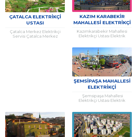
KAZIM KARABEKIR
ÇATALCA ELEKTRIKÇI
MAHALLESI ELEKTRIKÇI
USTASI
Kazımkarabekir Mahallesi
Çatalca Merkez Elektrikçi
Elektrikçi Ustası Elektrik
Servisi Çatalca Merkez
arızalarının yaşandığı her türlü
Elektrik arızaları, sigorta
yaşam alanında uzman
problemleri ve telefon santral
desteği almak şarttır. Çünkü
kurulumu için profesyonelce
elektrik, hayati önem
hizmet veren firmamızdan
taşıması...
faydalanmanız...
ŞEMSIPAŞA MAHALLESI
ELEKTRIKÇI
Şemsipaşa Mahallesi
Elektrikçi Ustası Elektrik
arızalarının yaşandığı her türlü
yaşam alanında uzman
desteği almak şarttır. Çünkü
elektrik, hayati önem
taşıması...