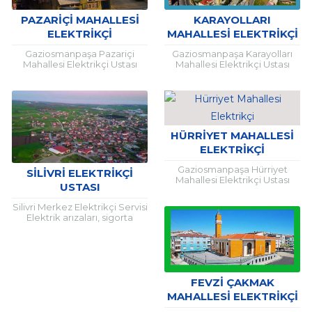
PAZARIÇI MAHALLESI
KARAYOLLARI
ELEKTRIKÇI
MAHALLESI ELEKTRIKÇI
Gaziosmanpaşa Pazariçi
Gaziosmanpaşa Karayolları
Mahallesi Elektrikçi Ustası
Mahallesi Elektrikçi Ustası
Elektrik arızalarının yaşandığı
Elektrik arızalarının yaşandığı
her türlü yaşam alanında
her türlü yaşam alanında
uzman desteği almak şarttır.
uzman desteği almak şarttır.
Çünkü elektrik, hayati önem...
Çünkü elektrik, hayati önem...
HÜRRIYET MAHALLESI
ELEKTRIKÇI
Gaziosmanpaşa Hürriyet
SILIVRI ELEKTRIKÇI
Mahallesi Elektrikçi Ustası
USTASI
Elektrik arızalarının yaşandığı
her türlü yaşam alanında
Silivri Merkez Elektrikçi Servisi
uzman desteği almak şarttır.
Elektrik arızaları, sigorta
Çünkü elektrik, hayati önem...
problemleri ve telefon santral
kurulumu için profesyonelce
hizmet veren firmamızdan
faydalanmanız için çok...
FEVZI ÇAKMAK
MAHALLESI ELEKTRIKÇI