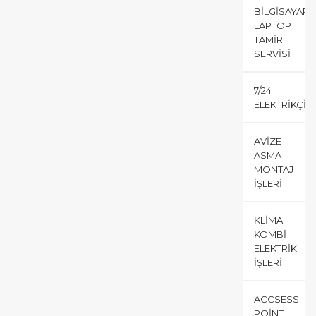
BILGISAYAR
LAPTOP
TAMIR
SERVISI
7/24
ELEKTRIKÇI
AVIZE
ASMA
MONTAJ
İŞLERI
KLIMA
KOMBI
ELEKTRIK
İŞLERI
ACCSESS
POINT