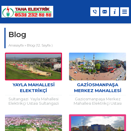
Blog
Anasayfa
»
Blog
(12. Sayfa )
YAYLA MAHALLESI
GAZIOSMANPAŞA
ELEKTRIKÇI
MERKEZ MAHALLESI
ELEKTRIKÇI
Sultangazi Yayla Mahallesi
Gaziosmanpaşa Merkez
Elektrikçi Ustası Sultangazi
Mahallesi Elektrikçi Ustası
Yayla mahallesi ve çevresinde
Elektrik arızalarının yaşandığı
tüm sokak cadde ve
her türlü yaşam alanında
mekanlarınızda Evlerden iş
uzman desteği almak şarttır.
yerlerine, hastanelerden
Çünkü elektrik, hayati önem...
alışveriş...